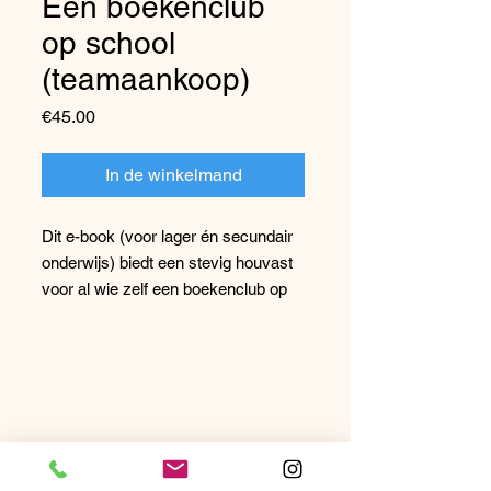
Een boekenclub
op school
(teamaankoop)
Price
€45.00
In de winkelmand
Dit e-book (voor lager én secundair
onderwijs) biedt een stevig houvast
voor al wie zelf een boekenclub op
poten wil zetten op school.
Wat vind je terug in het e-book?