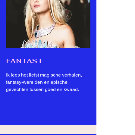
FANTAST
Ik lees het liefst magische verhalen,
fantasy-werelden en epische
gevechten tussen goed en kwaad.