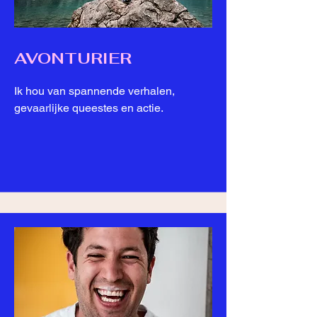
AVONTURIER
Ik hou van spannende verhalen,
gevaarlijke queestes en actie.