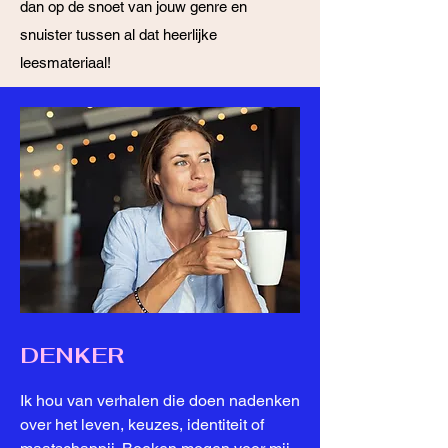
dan op de snoet van jouw genre en
snuister tussen al dat heerlijke
leesmateriaal!
DENKER
​Ik hou van verhalen die doen nadenken
over het leven, keuzes, identiteit of