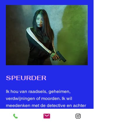
SPEURDER
Ik hou van raadsels, geheimen,
verdwijningen of moorden. Ik wil
meedenken met de detective en achter
de waarheid komen. Ik hou van
spannende verhalen, van bibberen en
trillen op het puntje van mijn stoel.