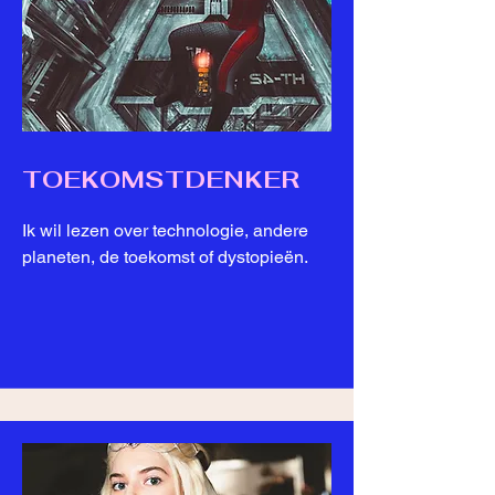
TOEKOMSTDENKER
​Ik wil lezen over technologie, andere
planeten, de toekomst of dystopieën.