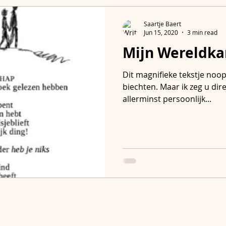
Saartje Baert
Jun 15, 2020
3 min read
Mijn Wereldk
Vormingen
Boekendate
Print & Go!
We
Dit magnifieke tekstje noop
biechten. Maar ik zeg u dire
allerminst persoonlijk...