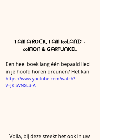
'I ᗩᗰ ᗩ ᖇOᑕK, I ᗩᗰ Iᔕᒪᗩᑎᗪ' - 
ᔕIᗰOᑎ & GᗩᖇᖴᑌᑎKEᒪ
Een heel boek lang één bepaald lied 
in je hoofd horen dreunen? Het kan! 
https://www.youtube.com/watch?
v=JKlSVNxLB-A
Voila, bij deze steekt het ook in uw 