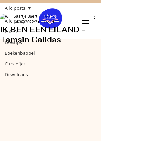
Alle posts
Saartje Baert
Alle posts
Jul 20, 2022
3 min read
IK BEN EEN EILAND -
Poëzie
Tamsin Calidas
Leestips
Boekenbabbel
Cursiefjes
Downloads