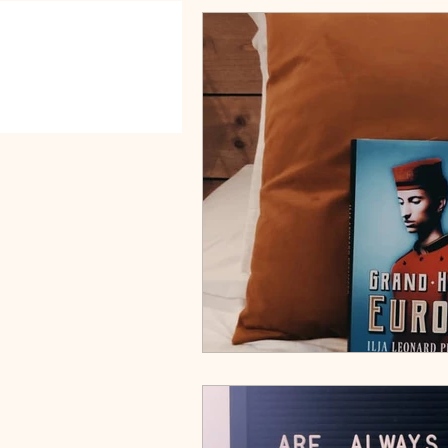
HOME
Over mij