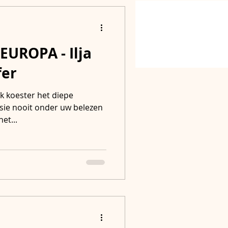
UROPA - Ilja
bshop
Contact
fer
 Ik koester het diepe
sie nooit onder uw belezen
het...