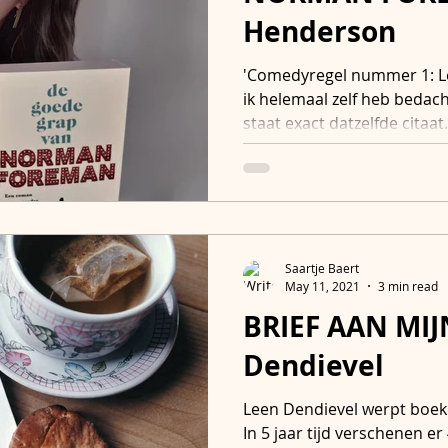
Henderson
'Comedyregel nummer 1: Lee
ik helemaal zelf heb bedach
staat exact datzelfde citaat.
Saartje Baert
May 11, 2021
3 min read
BRIEF AAN MIJ
Dendievel
Leen Dendievel werpt boeken
In 5 jaar tijd verschenen e