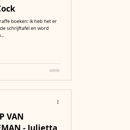
Cock
raffe boeken: ik heb het er
de schrijftafel en word
...
P VAN
AN - Julietta