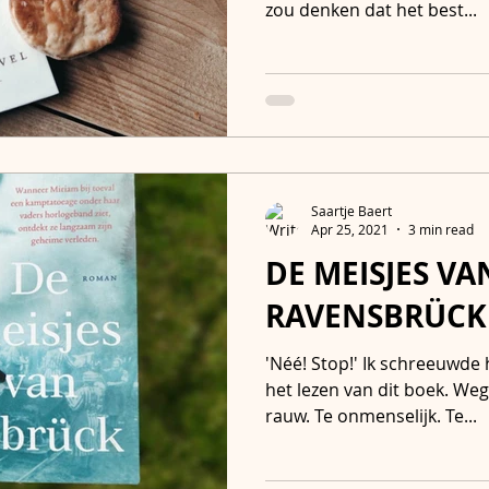
zou denken dat het best...
Saartje Baert
Apr 25, 2021
3 min read
DE MEISJES VA
RAVENSBRÜCK -
'Néé! Stop!' Ik schreeuwde 
het lezen van dit boek. Wege
rauw. Te onmenselijk. Te...