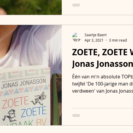
Saartje Baert
Apr 3, 2021
3 min read
ZOETE, ZOETE 
Jonas Jonasso
Één van m'n absolute TOPb
twijfel 'De 100-jarige man 
verdween' van Jonas Jonass