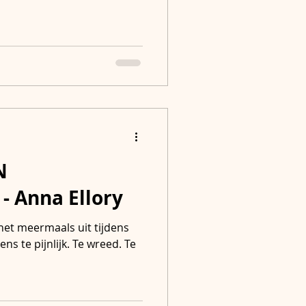
N
 Anna Ellory
het meermaals uit tijdens
ns te pijnlijk. Te wreed. Te