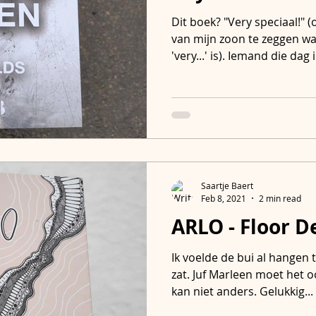
Dit boek? "Very speciaal!"
van mijn zoon te zeggen wa
'very...' is). Iemand die dag i
Saartje Baert
Feb 8, 2021
2 min read
ARLO - Floor D
Ik voelde de bui al hangen t
zat. Juf Marleen moet het 
kan niet anders. Gelukkig...