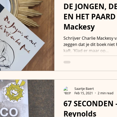
DE JONGEN, DE
EN HET PAARD 
Mackesy
Schrijver Charlie Mackesy va
zeggen dat je dit boek niet 
kaft. 'Klad er maar op...
Saartje Baert
Feb 15, 2021
2 min read
67 SECONDEN -
Reynolds