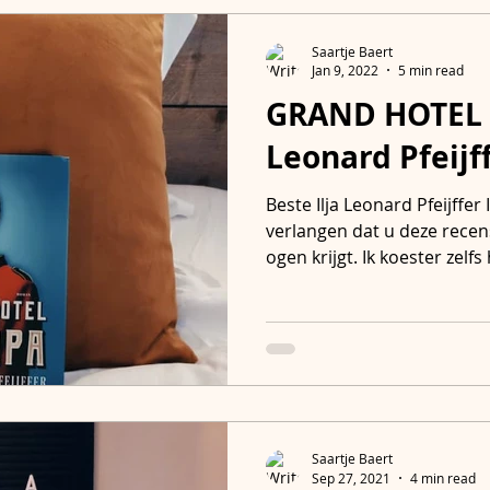
Saartje Baert
Jan 9, 2022
5 min read
GRAND HOTEL E
Vormingen
Boekendate
Print & Go!
We
Leonard Pfeijf
Beste Ilja Leonard Pfeijffer
verlangen dat u deze recen
ogen krijgt. Ik koester zelfs 
Saartje Baert
Sep 27, 2021
4 min read